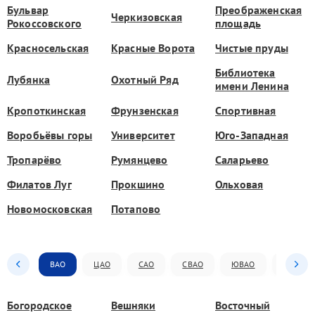
Бульвар
Преображенская
Черкизовская
Рокоссовского
площадь
Красносельская
Красные Ворота
Чистые пруды
Библиотека
Лубянка
Охотный Ряд
имени Ленина
Кропоткинская
Фрунзенская
Спортивная
Воробьёвы горы
Университет
Юго-Западная
Тропарёво
Румянцево
Саларьево
Филатов Луг
Прокшино
Ольховая
Новомосковская
Потапово
ВАО
ЦАО
САО
СВАО
ЮВАО
ЮАО
Богородское
Вешняки
Восточный