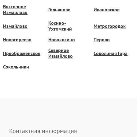
Восточное
Гольяново
Ивановское
Измайлово
Косино-
Измайлово
Метрогородок
Ухтомский
Новогиреево
Новокосино
Перово
Северное
Преображенское
Соколиная Гора
Измайлово
Сокольники
Контактная информация