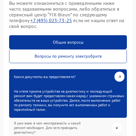
Вы можете ознакомиться с приведенными ниже
часто задаваемыми вопросами, либо обратиться в
сервисный центр “FIX-Braun” по следующему
телефону
+7 (495) 023-73-25
если не нашли ответ на
свой вопрос.
Общие вопросы
Вопросы по ремонту электробритв
Какие документы вы предоставляете?
На этапе приема устройства на диагностику и последующий
ремонт вам будет предоставлен заказ-наряд с указанием страховых
обязательств на ваше устройство. Далее, после выполнения работ
по ремонту техники, вы получите акт выполненных работ и
гарантийный талон.
Я уже знаю в чем неисправность и какой
ремонт необходим. Для чего проводить
диагностику?