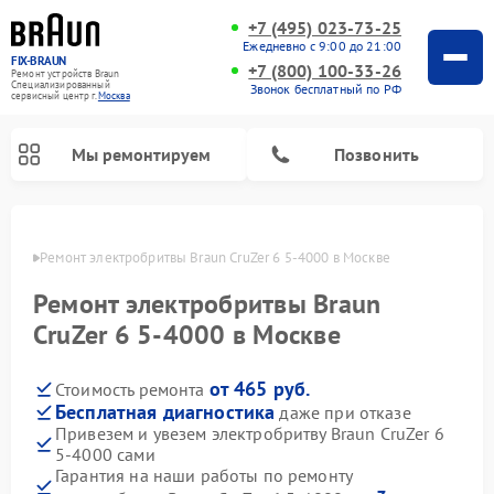
+7 (495) 023-73-25
Ежедневно с 9:00 до 21:00
FIX-BRAUN
+7 (800) 100-33-26
Ремонт устройств Braun
Специализированный
Звонок бесплатный по РФ
cервисный центр г.
Москва
Мы ремонтируем
Позвонить
оскве
Ремонт электробритвы Braun CruZer 6 5‑4000 в Москве
Ремонт электробритвы Braun
CruZer 6 5‑4000 в Москве
от 465 руб.
Стоимость ремонта
Ремонт водонагревателей Braun
Бесплатная диагностика
даже при отказе
Привезем и увезем электробритву Braun CruZer 6
5‑4000 сами
Гарантия на наши работы по ремонту