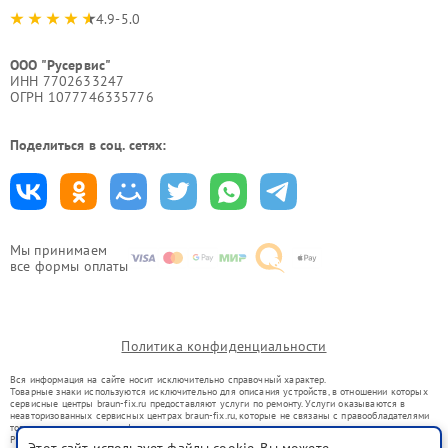
4.9-5.0
ООО "Русервис"
ИНН 7702633247
ОГРН 1077746335776
Поделиться в соц. сетях:
Мы принимаем
все формы оплаты
Политика конфиденциальности
Вся информация на сайте носит исключительно справочный характер.
Товарные знаки используются исключительно для описания устройств, в отношении которых
сервисные центры braun-fix.ru предоставляют услуги по ремонту. Услуги оказываются в
неавторизованных сервисных центрах braun-fix.ru, которые не связаны с правообладателями
товарных знаков или их официальными представителями.
Ремонт осуществляется для устройств, уже введенных в гражданский оборот в соответствии