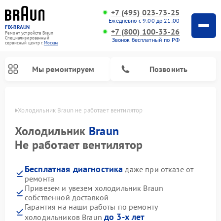
+7 (495) 023-73-25
Ежедневно с 9:00 до 21:00
FIX-BRAUN
+7 (800) 100-33-26
Ремонт устройств Braun
Специализированный
Звонок бесплатный по РФ
cервисный центр г.
Москва
Мы ремонтируем
Позвонить
оскве
Холодильник Braun не работает вентилятор
Холодильник
Braun
Не работает вентилятор
Бесплатная диагностика
даже при отказе от
Ремонт водонагревателей Braun
ремонта
Привезем и увезем холодильник Braun
собственной доставкой
Гарантия на наши работы по ремонту
до 3-х лет
холодильников Braun