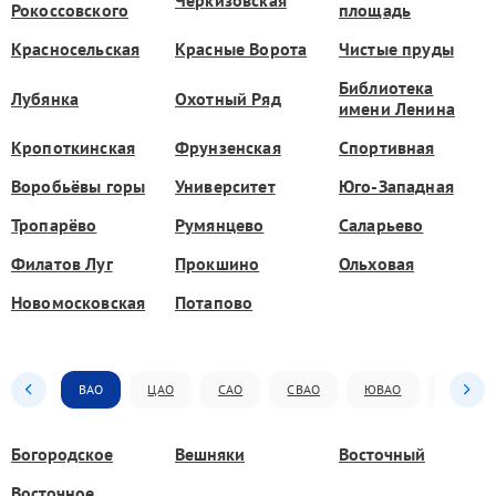
Рокоссовского
площадь
Красносельская
Красные Ворота
Чистые пруды
Библиотека
Лубянка
Охотный Ряд
имени Ленина
Кропоткинская
Фрунзенская
Спортивная
Воробьёвы горы
Университет
Юго-Западная
Тропарёво
Румянцево
Саларьево
Филатов Луг
Прокшино
Ольховая
Новомосковская
Потапово
ВАО
ЦАО
САО
СВАО
ЮВАО
ЮАО
Богородское
Вешняки
Восточный
Восточное