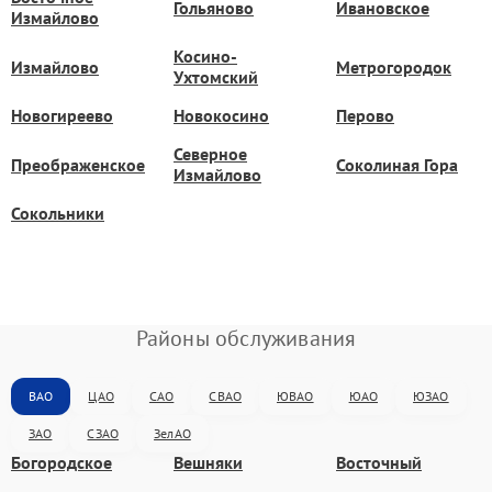
Гольяново
Ивановское
Измайлово
Косино-
Измайлово
Метрогородок
Ухтомский
Новогиреево
Новокосино
Перово
Северное
Преображенское
Соколиная Гора
Измайлово
Сокольники
Районы обслуживания
ВАО
ЦАО
САО
СВАО
ЮВАО
ЮАО
ЮЗАО
ЗАО
СЗАО
ЗелАО
Богородское
Вешняки
Восточный