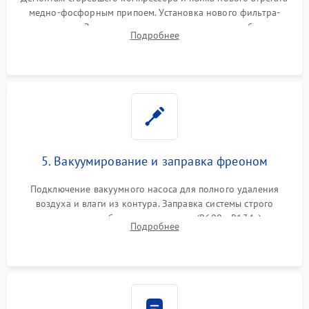
медно-фосфорным припоем. Установка нового фильтра-
осушителя. Замена изношенных вентиляторов обдува,
Подробнее
сломанных заслонок или поврежденных дверных петель.
5. Вакуумирование и заправка фреоном
Подключение вакуумного насоса для полного удаления
воздуха и влаги из контура. Заправка системы строго
дозированным объемом хладагента (R600a, R134a) по
Подробнее
электронным весам. Контроль рабочего давления в системе.