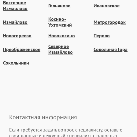
Восточное
Гольяново
Ивановское
Измайлово
Косино-
Измайлово
Метрогородок
Ухтомский
Новогиреево
Новокосино
Перово
Северное
Преображенское
Соколиная Гора
Измайлово
Сокольники
Контактная информация
Если требуется задать вопрос специалисту, оставьте
свои данные и дежурный специалист с радостью