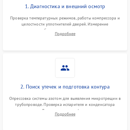
1. Диагностика и внешний осмотр
Проверка температурных режимов, работы компрессора и
целостности уплотнителей дверей. Измерение
сопротивления обмоток мотора, проверка термостата и
Подробнее
считывание кодов ошибок с электронного дисплея.
2. Поиск утечек и подготовка контура
Опрессовка системы азотом для выявления микротрещин в
трубопроводе. Проверка испарителя и конденсатора
течеискателем. Демонтаж старого фильтра-осушителя и
Подробнее
продувка капиллярной трубки для устранения засоров.