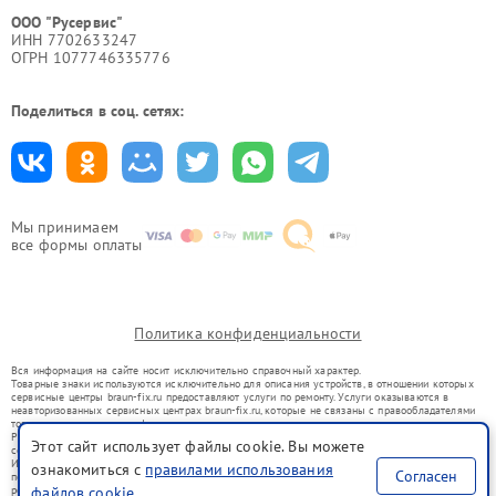
ООО "Русервис"
ИНН 7702633247
ОГРН 1077746335776
Поделиться в соц. сетях:
Мы принимаем
все формы оплаты
Политика конфиденциальности
Вся информация на сайте носит исключительно справочный характер.
Товарные знаки используются исключительно для описания устройств, в отношении которых
сервисные центры braun-fix.ru предоставляют услуги по ремонту. Услуги оказываются в
неавторизованных сервисных центрах braun-fix.ru, которые не связаны с правообладателями
товарных знаков или их официальными представителями.
Ремонт осуществляется для устройств, уже введенных в гражданский оборот в соответствии
Этот сайт использует файлы cookie. Вы можете
со статьей 1487 ГК РФ.
Использование товарных знаков не преследует цели индивидуализации услуг или введения
ознакомиться с
правилами использования
Согласен
потребителей в заблуждение, а служит для информирования о предоставляемых услугах по
ремонту техники указанных брендов.
файлов cookie