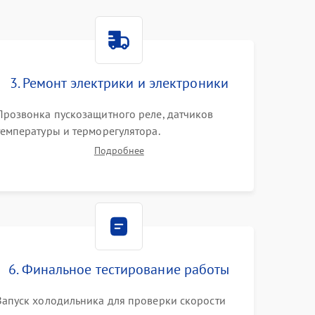
3. Ремонт электрики и электроники
Прозвонка пускозащитного реле, датчиков
температуры и терморегулятора.
Восстановление цепей питания системы No
Подробнее
Frost, включая ТЭН оттайки и вентилятор.
Ремонт или замена платы управления при сбоях
алгоритмов.
6. Финальное тестирование работы
Запуск холодильника для проверки скорости