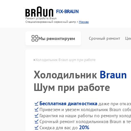
FIX-BRAUN
Ремонт устройств Braun
Специализированный cервисный центр г.
Москва
Мы ремонтируем
Срочный ремонт
Це
ков Braun в Москве
Холодильник Braun шум при работе
Холодильник
Braun
Шум при работе
Бесплатная диагностика
даже при отказ
Привезем и увезем холодильник Braun соб
Ремонт водонагревателей Braun
Ремонт парогенераторов Braun
Ремонт соковыжималок Braun
Гарантия на наши работы по ремонту холо
Срочный ремонт холодильников Braun в те
20%
Скидка для вас до