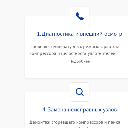
1. Диагностика и внешний осмотр
Проверка температурных режимов, работы
компрессора и целостности уплотнителей
дверей. Измерение сопротивления обмоток
Подробнее
мотора, проверка термостата и считывание
кодов ошибок с электронного дисплея.
4. Замена неисправных узлов
Демонтаж сгоревшего компрессора и пайка