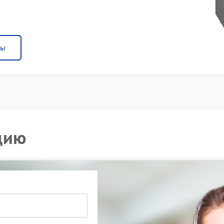
ны
цию