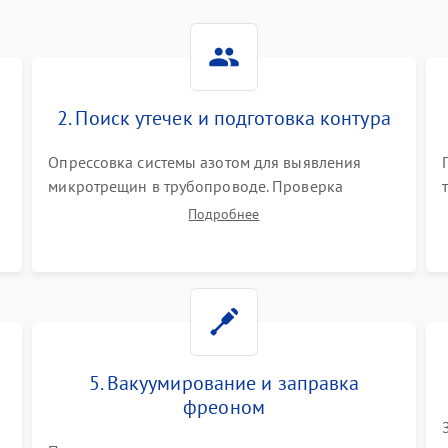
2. Поиск утечек и подготовка контура
Опрессовка системы азотом для выявления
микротрещин в трубопроводе. Проверка
испарителя и конденсатора течеискателем.
Подробнее
Демонтаж старого фильтра-осушителя и
продувка капиллярной трубки для устранения
засоров.
5. Вакуумирование и заправка
фреоном