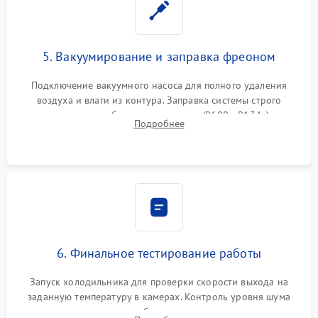
5. Вакуумирование и заправка фреоном
Подключение вакуумного насоса для полного удаления
воздуха и влаги из контура. Заправка системы строго
дозированным объемом хладагента (R600a, R134a) по
Подробнее
электронным весам. Контроль рабочего давления в системе.
6. Финальное тестирование работы
Запуск холодильника для проверки скорости выхода на
заданную температуру в камерах. Контроль уровня шума
компрессора, отсутствия обмерзания стенок и корректного