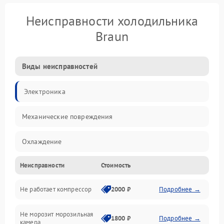
Неисправности холодильника
Braun
Виды неисправностей
Электроника
Механические повреждения
Охлаждение
Неисправности
Стоимость
Механика
Не работает компрессор
2000 ₽
Подробнее →
Электропитание
Не морозит морозильная
Дренаж
1800 ₽
Подробнее →
камера