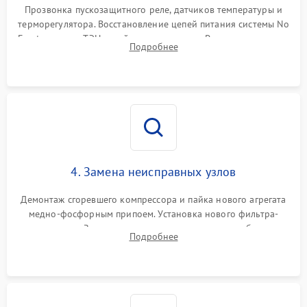
Прозвонка пускозащитного реле, датчиков температуры и
терморегулятора. Восстановление цепей питания системы No
Frost, включая ТЭН оттайки и вентилятор. Ремонт или замена
Подробнее
платы управления при сбоях алгоритмов.
4. Замена неисправных узлов
Демонтаж сгоревшего компрессора и пайка нового агрегата
медно-фосфорным припоем. Установка нового фильтра-
осушителя. Замена изношенных вентиляторов обдува,
Подробнее
сломанных заслонок или поврежденных дверных петель.