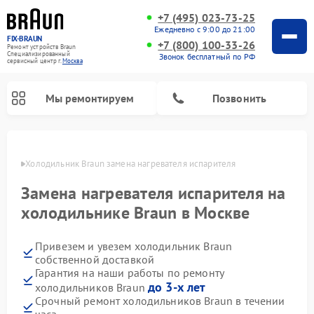
+7 (495) 023-73-25
Ежедневно с 9:00 до 21:00
FIX-BRAUN
+7 (800) 100-33-26
Ремонт устройств Braun
Специализированный
Звонок бесплатный по РФ
cервисный центр г.
Москва
Мы ремонтируем
Позвонить
оскве
Холодильник Braun замена нагревателя испарителя
Замена нагревателя испарителя на
холодильнике Braun в Москве
Привезем и увезем холодильник Braun
Ремонт водонагревателей Braun
собственной доставкой
Гарантия на наши работы по ремонту
до 3-х лет
холодильников Braun
Срочный ремонт холодильников Braun в течении