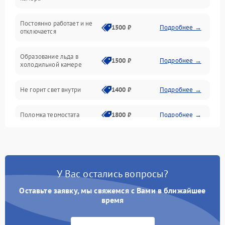
Оттайка
Постоянно работает и не
1500 ₽
Подробнее →
отключается
Программное обеспечение
Образование льда в
1500 ₽
Подробнее →
холодильной камере
Не горит свет внутри
1400 ₽
Подробнее →
Поломка термостата
1800 ₽
Подробнее →
Не работает вентилятор
1800 ₽
Подробнее →
Поломка системы No Frost
2600 ₽
Подробнее →
У Вас остались вопросы?
Оставьте заявку, мы свяжемся с Вами в ближайшее
Образование конденсата
1800 ₽
Подробнее →
на стенках
время
Сбой в работе инвертора
2100 ₽
Подробнее →