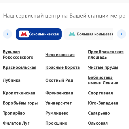
Наш сервисный центр на Вашей станции метро
Сокольническая
Большая кольцевая
Бульвар
Преображенская
Черкизовская
Рокоссовского
площадь
Красносельская
Красные Ворота
Чистые пруды
Библиотека
Лубянка
Охотный Ряд
имени Ленина
Кропоткинская
Фрунзенская
Спортивная
Воробьёвы горы
Университет
Юго-Западная
Тропарёво
Румянцево
Саларьево
Филатов Луг
Прокшино
Ольховая