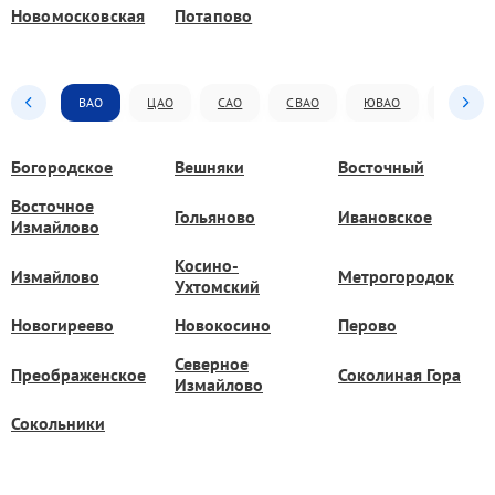
Новомосковская
Потапово
ВАО
ЦАО
САО
СВАО
ЮВАО
ЮАО
Богородское
Вешняки
Восточный
Восточное
Гольяново
Ивановское
Измайлово
Косино-
Измайлово
Метрогородок
Ухтомский
Новогиреево
Новокосино
Перово
Северное
Преображенское
Соколиная Гора
Измайлово
Сокольники