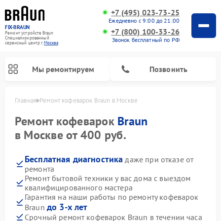
+7 (495) 023-73-25
Ежедневно с 9:00 до 21:00
FIX-BRAUN
+7 (800) 100-33-26
Ремонт устройств Braun
Специализированный
Звонок бесплатный по РФ
cервисный центр г.
Москва
Мы ремонтируем
Позвонить
Главная
Ремонт кофеварок Braun в Москве
Ремонт кофеварок
Braun
в Москве от 400 руб.
Бесплатная диагностика
даже при отказе от
ремонта
Ремонт водонагревателей Braun
Ремонт бытовой техники у вас дома с выездом
квалифицированного мастера
Гарантия на наши работы по ремонту кофеварок
до 3-х лет
Braun
Срочный ремонт кофеварок Braun в течении часа