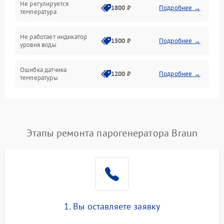
Не регулируется
1800 ₽
Подробнее →
температура
Не работает индикатор
1500 ₽
Подробнее →
уровня воды
Ошибка датчика
1200 ₽
Подробнее →
температуры
Не работает индикатор
1000 ₽
Подробнее →
Ошибка платы управления
1500 ₽
Подробнее →
Этапы ремонта парогенератора Braun
Сбой режима работы
1200 ₽
Подробнее →
Не сохраняет настройки
1200 ₽
Подробнее →
Не включается
1500 ₽
Подробнее →
1. Вы оставляете заявку