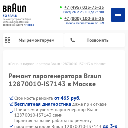
+7 (495) 023-73-25
Ежедневно с 9:00 до 21:00
FIX-BRAUN
+7 (800) 100-33-26
Ремонт устройств Braun
Специализированный
Звонок бесплатный по РФ
cервисный центр г.
Москва
Мы ремонтируем
Позвонить
оскве
Ремонт парогенератора Braun 12870010-IS7143 в Москве
Ремонт парогенератора Braun
12870010-IS7143 в Москве
от 465 руб.
Стоимость ремонта
Ремонт водонагревателей Braun
Бесплатная диагностика
даже при отказе
Привезем и увезем парогенератор Braun
12870010-IS7143 сами
Гарантия на наши работы по ремонту
до 3-х
парогенераторов Braun 12870010-IS7143