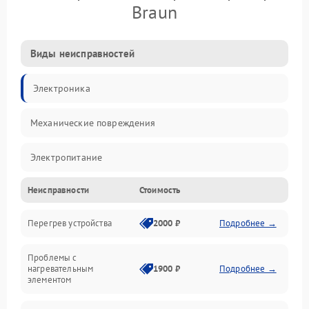
Braun
Виды неисправностей
Электроника
Механические повреждения
Электропитание
Неисправности
Стоимость
Парообразование
Перегрев устройства
2000 ₽
Подробнее →
Герметичность
Проблемы с
Механика
нагревательным
1900 ₽
Подробнее →
элементом