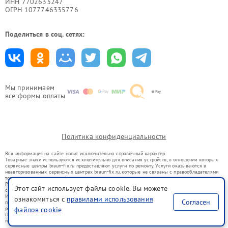
ИНН 7702633247
ОГРН 1077746335776
Поделиться в соц. сетях:
Мы принимаем
все формы оплаты
Политика конфиденциальности
Вся информация на сайте носит исключительно справочный характер.
Товарные знаки используются исключительно для описания устройств, в отношении которых
сервисные центры braun-fix.ru предоставляют услуги по ремонту. Услуги оказываются в
неавторизованных сервисных центрах braun-fix.ru, которые не связаны с правообладателями
товарных знаков или их официальными представителями.
Ремонт осуществляется для устройств, уже введенных в гражданский оборот в соответствии
Этот сайт использует файлы cookie. Вы можете
со статьей 1487 ГК РФ.
Использование товарных знаков не преследует цели индивидуализации услуг или введения
ознакомиться с
правилами использования
Согласен
потребителей в заблуждение, а служит для информирования о предоставляемых услугах по
ремонту техники указанных брендов.
файлов cookie
Представленная на сайте информация не является публичной офертой, определяемой
положениями Статьи 437(2) Гражданского кодекса РФ