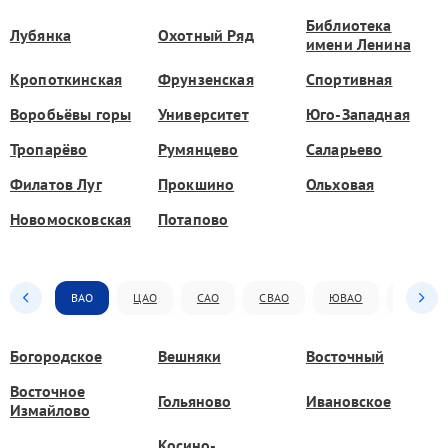
Библиотека
Лубянка
Охотный Ряд
имени Ленина
Кропоткинская
Фрунзенская
Спортивная
Воробьёвы горы
Университет
Юго-Западная
Тропарёво
Румянцево
Саларьево
Филатов Луг
Прокшино
Ольховая
Новомосковская
Потапово
ВАО
ЦАО
САО
СВАО
ЮВАО
ЮАО
Богородское
Вешняки
Восточный
Восточное
Гольяново
Ивановское
Измайлово
Косино-