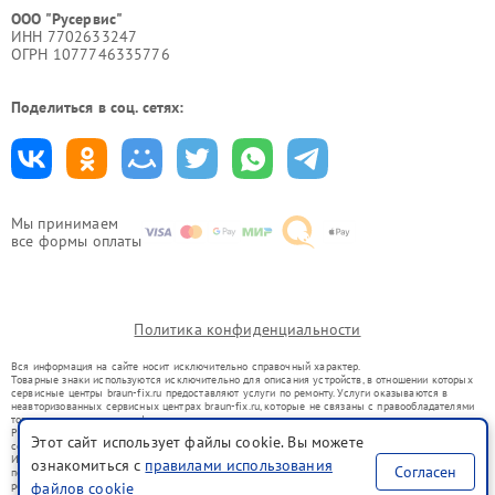
ООО "Русервис"
ИНН 7702633247
ОГРН 1077746335776
Поделиться в соц. сетях:
Мы принимаем
все формы оплаты
Политика конфиденциальности
Вся информация на сайте носит исключительно справочный характер.
Товарные знаки используются исключительно для описания устройств, в отношении которых
сервисные центры braun-fix.ru предоставляют услуги по ремонту. Услуги оказываются в
неавторизованных сервисных центрах braun-fix.ru, которые не связаны с правообладателями
товарных знаков или их официальными представителями.
Ремонт осуществляется для устройств, уже введенных в гражданский оборот в соответствии
Этот сайт использует файлы cookie. Вы можете
со статьей 1487 ГК РФ.
Использование товарных знаков не преследует цели индивидуализации услуг или введения
ознакомиться с
правилами использования
Согласен
потребителей в заблуждение, а служит для информирования о предоставляемых услугах по
ремонту техники указанных брендов.
файлов cookie