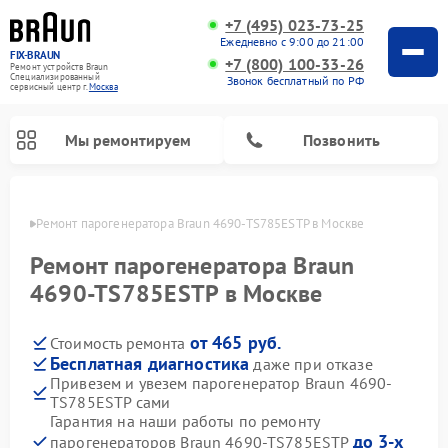
+7 (495) 023-73-25
Ежедневно с 9:00 до 21:00
FIX-BRAUN
+7 (800) 100-33-26
Ремонт устройств Braun
Специализированный
Звонок бесплатный по РФ
cервисный центр г.
Москва
Мы ремонтируем
Позвонить
оскве
Ремонт парогенератора Braun 4690-TS785ESTP в Москве
Ремонт парогенератора Braun
4690-TS785ESTP в Москве
от 465 руб.
Стоимость ремонта
Ремонт водонагревателей Braun
Бесплатная диагностика
даже при отказе
Привезем и увезем парогенератор Braun 4690-
TS785ESTP сами
Гарантия на наши работы по ремонту
до 3-х
парогенераторов Braun 4690-TS785ESTP