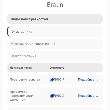
Braun
Виды неисправностей
Электроника
Механические повреждения
Электропитание
Неисправности
Стоимость
Парообразование
Перегрев устройства
2000 ₽
Подробнее →
Герметичность
Проблемы с
Механика
нагревательным
1900 ₽
Подробнее →
элементом