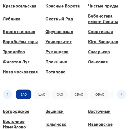
Красносельская
Красные Ворота
Чистые пруды
Библиотека
Лубянка
Охотный Ряд
имени Ленина
Кропоткинская
Фрунзенская
Спортивная
Воробьёвы горы
Университет
Юго-Западная
Тропарёво
Румянцево
Саларьево
Филатов Луг
Прокшино
Ольховая
Новомосковская
Потапово
ВАО
ЦАО
САО
СВАО
ЮВАО
ЮАО
Богородское
Вешняки
Восточный
Восточное
Гольяново
Ивановское
Измайлово