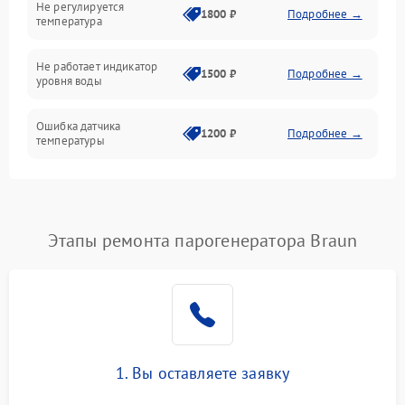
Не регулируется
1800 ₽
Подробнее →
температура
Не работает индикатор
1500 ₽
Подробнее →
уровня воды
Ошибка датчика
1200 ₽
Подробнее →
температуры
Не работает индикатор
1000 ₽
Подробнее →
Ошибка платы управления
1500 ₽
Подробнее →
Этапы ремонта парогенератора Braun
Сбой режима работы
1200 ₽
Подробнее →
Не сохраняет настройки
1200 ₽
Подробнее →
Не включается
1500 ₽
Подробнее →
1. Вы оставляете заявку