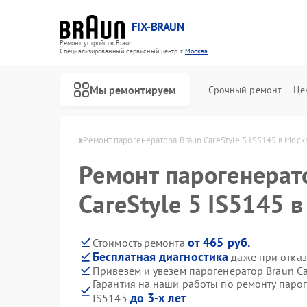
FIX-BRAUN
Ремонт устройств Braun
Специализированный cервисный центр г.
Москва
Мы ремонтируем
Срочный ремонт
Це
оров Braun в Москве
Ремонт парогенератора Braun CareStyle 5 IS5145 в Моск
Ремонт парогенерат
CareStyle 5 IS5145 
от 465 руб.
Стоимость ремонта
Бесплатная диагностика
даже при отказ
Ремонт водонагревателей Braun
Ремонт соковыжималок Braun
Привезем и увезем парогенератор Braun Ca
Гарантия на наши работы по ремонту парог
до 3-х лет
IS5145