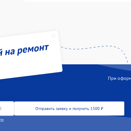
й на ремонт
При оформл
Отправить заявку и получить 1500 ₽
сти