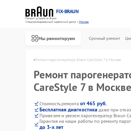
FIX-BRAUN
Ремонт устройств Braun
Специализированный cервисный центр г.
Москва
Мы ремонтируем
Срочный ремонт
Це
оров Braun в Москве
Ремонт парогенератора Braun CareStyle 7 в Москве
Ремонт парогенерат
CareStyle 7 в Москв
от 465 руб.
Стоимость ремонта
Бесплатная диагностика
даже при отказ
Ремонт водонагревателей Braun
Ремонт соковыжималок Braun
Привезем и увезем парогенератор Braun Ca
Гарантия на наши работы по ремонту парог
до 3-х лет