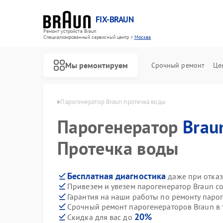
FIX-BRAUN
Ремонт устройств Braun
Специализированный cервисный центр г.
Москва
Мы ремонтируем
Срочный ремонт
Це
оров Braun в Москве
Парогенератор Braun протечка воды
Парогенератор
Brau
Протечка воды
Бесплатная диагностика
даже при отказ
Привезем и увезем парогенератор Braun с
Ремонт водонагревателей Braun
Ремонт соковыжималок Braun
Гарантия на наши работы по ремонту паро
Срочный ремонт парогенераторов Braun в 
20%
Скидка для вас до