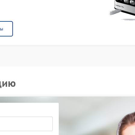
ны
цию