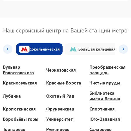
Наш сервисный центр на Вашей станции метро
Сокольническая
Большая кольцевая
Бульвар
Преображенская
Черкизовская
Рокоссовского
площадь
Красносельская
Красные Ворота
Чистые пруды
Библиотека
Лубянка
Охотный Ряд
имени Ленина
Кропоткинская
Фрунзенская
Спортивная
Воробьёвы горы
Университет
Юго-Западная
Тропарёво
Румянцево
Саларьево