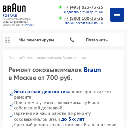
+7 (495) 023-73-25
Ежедневно с 9:00 до 21:00
FIX-BRAUN
+7 (800) 100-33-26
Ремонт устройств Braun
Специализированный
Звонок бесплатный по РФ
cервисный центр г.
Москва
Мы ремонтируем
Позвонить
Главная
Ремонт соковыжималок Braun в Москве
Ремонт соковыжималок
Braun
в Москве от 700 руб.
Бесплатная диагностика
даже при отказе от
ремонта
Ремонт водонагревателей Braun
Привезем и увезем соковыжималку Braun
собственной доставкой
Гарантия на наши работы по ремонту
до 3-х лет
соковыжималок Braun
Срочный ремонт соковыжималок Braun в течении