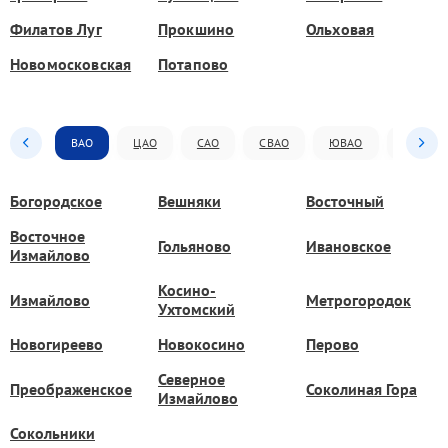
Филатов Луг
Прокшино
Ольховая
Новомосковская
Потапово
ВАО
ЦАО
САО
СВАО
ЮВАО
ЮАО
Богородское
Вешняки
Восточный
Восточное
Гольяново
Ивановское
Измайлово
Косино-
Измайлово
Метрогородок
Ухтомский
Новогиреево
Новокосино
Перово
Северное
Преображенское
Соколиная Гора
Измайлово
Сокольники