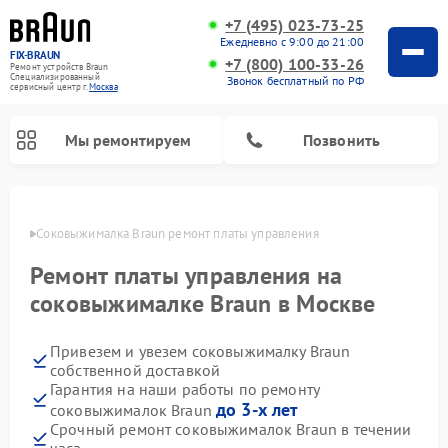
+7 (495) 023-73-25
Ежедневно с 9:00 до 21:00
FIX-BRAUN
+7 (800) 100-33-26
Ремонт устройств Braun
Специализированный
Звонок бесплатный по РФ
cервисный центр г.
Москва
Мы ремонтируем
Позвонить
оскве
Соковыжималка Braun ремонт платы управления
Ремонт платы управления на
соковыжималке Braun в Москве
Привезем и увезем соковыжималку Braun
Ремонт водонагревателей Braun
собственной доставкой
Гарантия на наши работы по ремонту
до 3-х лет
соковыжималок Braun
Срочный ремонт соковыжималок Braun в течении