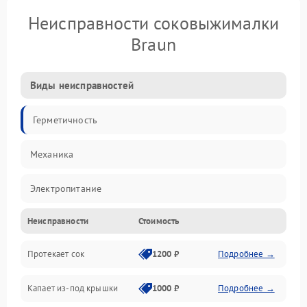
Неисправности соковыжималки
Braun
Виды неисправностей
Герметичность
Механика
Электропитание
Неисправности
Стоимость
Производительность
Протекает сок
1200 ₽
Подробнее →
Капает из-под крышки
1000 ₽
Подробнее →