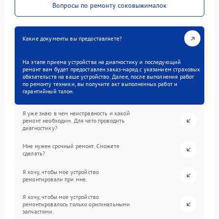
Вопросы по ремонту соковыжималок
Какие документы вы предоставляете?
На этапе приема устройства на диагностику и последующий
ремонт вам будет предоставлен заказ-наряд с указанием страховых
обязательств на ваше устройство. Далее, после выполнения работ
по ремонту техники, вы получите акт выполненных работ и
гарантийный талон.
Я уже знаю в чем неисправность и какой
ремонт необходим. Для чего проводить
диагностику?
Мне нужен срочный ремонт. Сможете
сделать?
Я хочу, чтобы мое устройство
ремонтировали при мне.
Я хочу, чтобы мое устройство
ремонтировалось только оригинальными
запчастями.