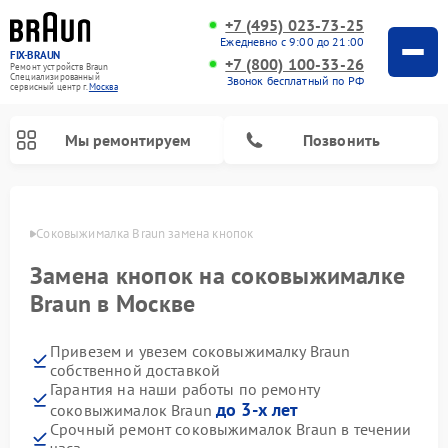
+7 (495) 023-73-25
Ежедневно с 9:00 до 21:00
FIX-BRAUN
+7 (800) 100-33-26
Ремонт устройств Braun
Специализированный
Звонок бесплатный по РФ
cервисный центр г.
Москва
Мы ремонтируем
Позвонить
оскве
Соковыжималка Braun замена кнопок
Замена кнопок на соковыжималке
Braun в Москве
Привезем и увезем соковыжималку Braun
Ремонт водонагревателей Braun
собственной доставкой
Гарантия на наши работы по ремонту
до 3-х лет
соковыжималок Braun
Срочный ремонт соковыжималок Braun в течении