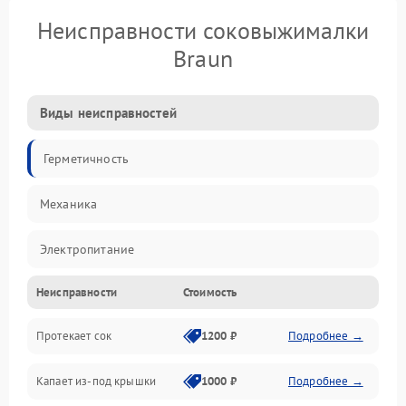
Неисправности соковыжималки
Braun
Виды неисправностей
Герметичность
Механика
Электропитание
Неисправности
Стоимость
Производительность
Протекает сок
1200 ₽
Подробнее →
Капает из-под крышки
1000 ₽
Подробнее →