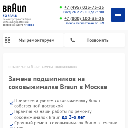
+7 (495) 023-73-25
Ежедневно с 9:00 до 21:00
FIX-BRAUN
+7 (800) 100-33-26
Ремонт устройств Braun
Специализированный
Звонок бесплатный по РФ
cервисный центр г.
Москва
Мы ремонтируем
Позвонить
е
Соковыжималка Braun замена подшипников
Замена подшипников на
соковыжималке Braun в Москве
Привезем и увезем соковыжималку Braun
Ремонт водонагревателей Braun
собственной доставкой
Гарантия на наши работы по ремонту
до 3-х лет
соковыжималок Braun
Срочный ремонт соковыжималок Braun в течении