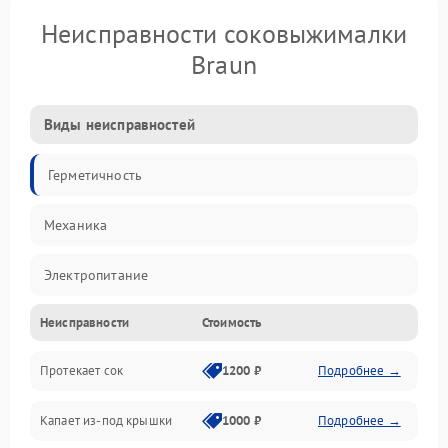
Неисправности соковыжималки
Braun
Виды неисправностей
Герметичность
Механика
Электропитание
Неисправности
Стоимость
Производительность
Протекает сок
1200 ₽
Подробнее →
Капает из-под крышки
1000 ₽
Подробнее →