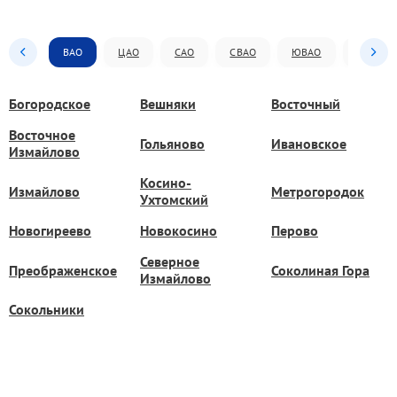
ВАО
ЦАО
САО
СВАО
ЮВАО
ЮАО
Богородское
Вешняки
Восточный
Восточное
Гольяново
Ивановское
Измайлово
Косино-
Измайлово
Метрогородок
Ухтомский
Новогиреево
Новокосино
Перово
Северное
Преображенское
Соколиная Гора
Измайлово
Сокольники